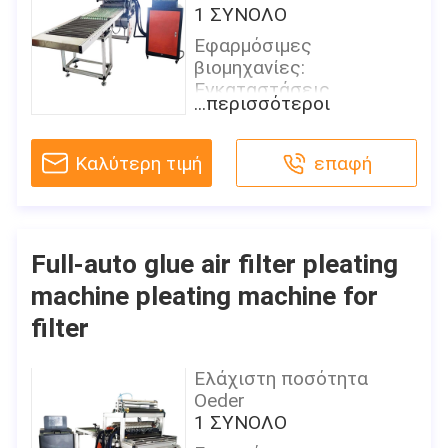
1 ΣΥΝΟΛΟ
Εφαρμόσιμες
βιομηχανίες:
Εγκαταστάσεις
...περισσότεροι
κατασκευής,
καταστήματα επισκευής
μηχανημάτων, τρόφιμα &
Καλύτερη τιμή
επαφή
Εργοστάσιο ποτών,
αγροκτή
Θέση αιθουσών
εκθέσεως:
Full-auto glue air filter pleating
Κανένας
machine pleating machine for
Όρος:
filter
Νέος
Τύπος:
Ελάχιστη ποσότητα
πλήρως αυτόματος,
Oeder
έγγραφο που διπλώνει
1 ΣΥΝΟΛΟ
τη μηχανή