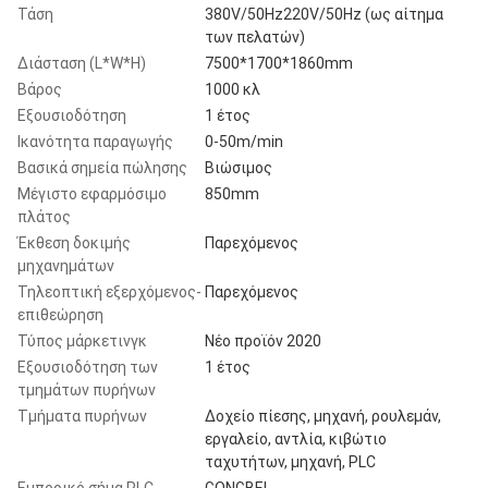
Τάση
380V/50Hz220V/50Hz (ως αίτημα
των πελατών)
Διάσταση (L*W*H)
7500*1700*1860mm
Βάρος
1000 κλ
Εξουσιοδότηση
1 έτος
Ικανότητα παραγωγής
0-50m/min
Βασικά σημεία πώλησης
Βιώσιμος
Μέγιστο εφαρμόσιμο
850mm
πλάτος
Έκθεση δοκιμής
Παρεχόμενος
μηχανημάτων
Τηλεοπτική εξερχόμενος-
Παρεχόμενος
επιθεώρηση
Τύπος μάρκετινγκ
Νέο προϊόν 2020
Εξουσιοδότηση των
1 έτος
τμημάτων πυρήνων
Τμήματα πυρήνων
Δοχείο πίεσης, μηχανή, ρουλεμάν,
εργαλείο, αντλία, κιβώτιο
ταχυτήτων, μηχανή, PLC
Εμπορικό σήμα PLC
GONGBEI