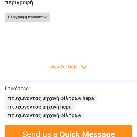
περιγραφή
Περιγραφή προϊόντων
Καυτή υψηλή ταχύτητα 220 πώλησης Leitai πτυχή/ελάχιστη CNC πλήρης-αυ
τόματη μηχανή παραγωγής εγγράφου μαχαιριών πτυχώνοντας
View Full Detall
Ετικέττες:
πτυχώνοντας μηχανή φίλτρων hepa
πτυχώνοντας μηχανή hepa
πτυχώνοντας μηχανή φίλτρων
Send us a
Quick Message