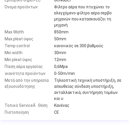
Όνομα προϊόντων
Φίλτρο αέρα που πτυχώνει το
ελεγχόμενο φίλτρο αέρα σερβο
μηχανών που κατασκευάζει τη
μηχανή
Max.Width
850mm
Max.pleat ύψος
50mm
Temp.control
κανονικός σε 300 βαθμούς
Min.width
30mm
Min.pleat ύψος
12mm
Πίεση αέρα εργασίας
0,6Mpa
ικανότητα προϊόντων
0-50m/min
Μετά από την υπηρεσία
Τηλεοπτική τεχνική υποστήριξη, σε
εξουσιοδότησης
απευθείας σύνδεση υποστήριξη,
ανταλλακτικά, συντήρηση τομέων
και υ
Τοπικό ServiceÂ Θέση
Κανένας
Πιστοποίηση
CE