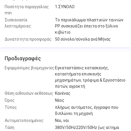
Ποσότητα παραγγελίας
1 ΣΥΝΟΛΟ
min:
Συσκευασία
Το περικάλυμμα πλαστικών ταινιών
λεπτομέρειες:
PP συσκευάζει έπειτα στο ξύλινο
κιβώτιο.
Δυνατότητα προσφοράς:
50 σύνολο/σύνολα ανά Μήνας
Προδιαγραφές
Εφαρμόσιμες βιομηχανίες
Εγκαταστάσεις κατασκευής,
καταστήματα επισκευής
μηχανημάτων, τρόφιμα & Εργοστάσιο
ποτών, αγροκτή
Θέση αιθουσών εκθέσεως
Κανένας
Όρος
Νέος
Τύπος
πλήρως αυτόματος, έγγραφο που
διπλώνει τη μηχανή
Αυτοματοποιημένος
Ναι, ναι
Τάση
380V/50Hz220V/50Hz (ως αίτημα