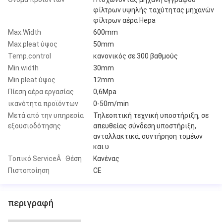
φίλτρων υψηλής ταχύτητας μηχανών
φίλτρων αέρα Hepa
Max.Width
600mm
Max.pleat ύψος
50mm
Temp.control
κανονικός σε 300 βαθμούς
Min.width
30mm
Min.pleat ύψος
12mm
Πίεση αέρα εργασίας
0,6Mpa
ικανότητα προϊόντων
0-50m/min
Μετά από την υπηρεσία
Τηλεοπτική τεχνική υποστήριξη, σε
εξουσιοδότησης
απευθείας σύνδεση υποστήριξη,
ανταλλακτικά, συντήρηση τομέων
και υ
Τοπικό ServiceÂ Θέση
Κανένας
Πιστοποίηση
CE
περιγραφή