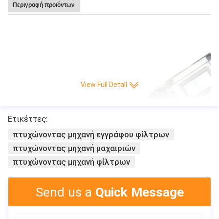
Περιγραφή προϊόντων
Καυτή υψηλή ταχύτητα 220 πώλησης Leitai πτυχή/ελάχιστη CNC πλήρης-αυ
τόματη μηχανή παραγωγής εγγράφου μαχαιριών πτυχώνοντας
View Full Detall
Ετικέττες:
πτυχώνοντας μηχανή εγγράφου φίλτρων
πτυχώνοντας μηχανή μαχαιριών
πτυχώνοντας μηχανή φίλτρων
Send us a
Quick Message