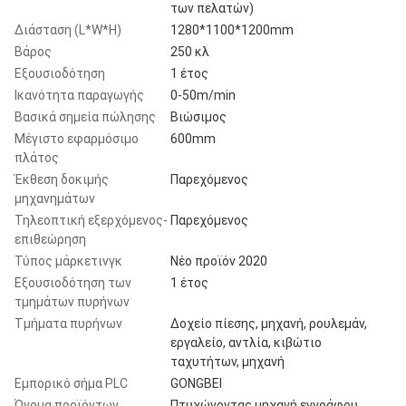
των πελατών)
Διάσταση (L*W*H)
1280*1100*1200mm
Βάρος
250 κλ
Εξουσιοδότηση
1 έτος
Ικανότητα παραγωγής
0-50m/min
Βασικά σημεία πώλησης
Βιώσιμος
Μέγιστο εφαρμόσιμο
600mm
πλάτος
Έκθεση δοκιμής
Παρεχόμενος
μηχανημάτων
Τηλεοπτική εξερχόμενος-
Παρεχόμενος
επιθεώρηση
Τύπος μάρκετινγκ
Νέο προϊόν 2020
Εξουσιοδότηση των
1 έτος
τμημάτων πυρήνων
Τμήματα πυρήνων
Δοχείο πίεσης, μηχανή, ρουλεμάν,
εργαλείο, αντλία, κιβώτιο
ταχυτήτων, μηχανή
Εμπορικό σήμα PLC
GONGBEI
Όνομα προϊόντων
Πτυχώνοντας μηχανή εγγράφου