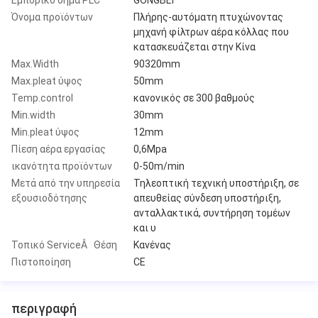
Όνομα προϊόντων
Πλήρης-αυτόματη πτυχώνοντας
μηχανή φίλτρων αέρα κόλλας που
κατασκευάζεται στην Κίνα
Max.Width
90320mm
Max.pleat ύψος
50mm
Temp.control
κανονικός σε 300 βαθμούς
Min.width
30mm
Min.pleat ύψος
12mm
Πίεση αέρα εργασίας
0,6Mpa
ικανότητα προϊόντων
0-50m/min
Μετά από την υπηρεσία
Τηλεοπτική τεχνική υποστήριξη, σε
εξουσιοδότησης
απευθείας σύνδεση υποστήριξη,
ανταλλακτικά, συντήρηση τομέων
και υ
Τοπικό ServiceÂ Θέση
Κανένας
Πιστοποίηση
CE
περιγραφή