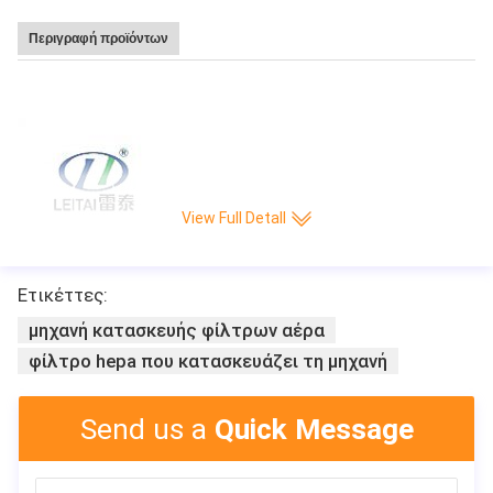
Περιγραφή προϊόντων
Καυτή υψηλή ταχύτητα 220 πώλησης Leitai πτυχή/ελάχιστη CNC πλήρης-αυ
τόματη μηχανή παραγωγής εγγράφου μαχαιριών πτυχώνοντας
View Full Detall
Ετικέττες:
μηχανή κατασκευής φίλτρων αέρα
φίλτρο hepa που κατασκευάζει τη μηχανή
Send us a
Quick Message