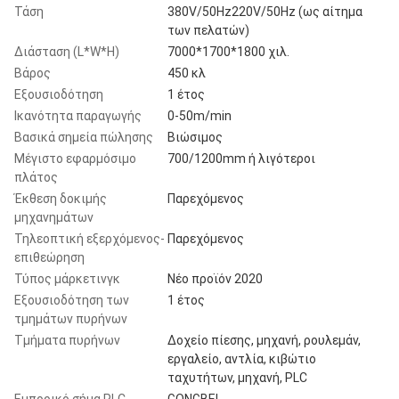
Τάση
380V/50Hz220V/50Hz (ως αίτημα
των πελατών)
Διάσταση (L*W*H)
7000*1700*1800 χιλ.
Βάρος
450 κλ
Εξουσιοδότηση
1 έτος
Ικανότητα παραγωγής
0-50m/min
Βασικά σημεία πώλησης
Βιώσιμος
Μέγιστο εφαρμόσιμο
700/1200mm ή λιγότεροι
πλάτος
Έκθεση δοκιμής
Παρεχόμενος
μηχανημάτων
Τηλεοπτική εξερχόμενος-
Παρεχόμενος
επιθεώρηση
Τύπος μάρκετινγκ
Νέο προϊόν 2020
Εξουσιοδότηση των
1 έτος
τμημάτων πυρήνων
Τμήματα πυρήνων
Δοχείο πίεσης, μηχανή, ρουλεμάν,
εργαλείο, αντλία, κιβώτιο
ταχυτήτων, μηχανή, PLC
Εμπορικό σήμα PLC
GONGBEI