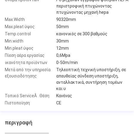
περιστροφική πτυχώνοντας
πτυχώνοντας μηχανή hepa
Max.Width
90320mm
Max.pleat ύψος
50mm
Temp.control
κανονικός σε 300 βαθμούς
Min.width
30mm
Min.pleat ύψος
12mm
Πίεση αέρα εργασίας
0,6Mpa
ικανότητα προϊόντων
0-50m/min
Μετά από την υπηρεσία
Τηλεοπτική τεχνική υποστήριξη, σε
εξουσιοδότησης
απευθείας σύνδεση υποστήριξη,
ανταλλακτικά, συντήρηση τομέων
και υ
Τοπικό ServiceÂ Θέση
Κανένας
Πιστοποίηση
CE
περιγραφή