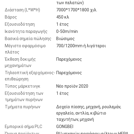
των πελατών)
Διάσταση (L*W*H)
7000*1700*1800 χιλ.
Βάρος
450 κλ
Εξουσιοδότηση
1 έτος
Ικανότητα παραγωγής
0-50m/min
Βασικά σημεία πώλησης
Βιώσιμος
Μέγιστο εφαρμόσιμο
700/1200mm ή λιγότεροι
πλάτος
Έκθεση δοκιμής
Παρεχόμενος
μηχανημάτων
Τηλεοπτική εξερχόμενος-
Παρεχόμενος
επιθεώρηση
Τύπος μάρκετινγκ
Νέο προϊόν 2020
Εξουσιοδότηση των
1 έτος
τμημάτων πυρήνων
Τμήματα πυρήνων
Δοχείο πίεσης, μηχανή, ρουλεμάν,
εργαλείο, αντλία, κιβώτιο
ταχυτήτων, μηχανή
Εμπορικό σήμα PLC
GONGBEI
Όνομα προϊόντων
PU μηχανών εγγράφου φίλτρων HEPA