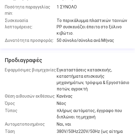
Ποσότητα παραγγελίας
1 ΣΥΝΟΛΟ
min:
Συσκευασία
Το περικάλυμμα πλαστικών ταινιών
λεπτομέρειες:
PP συσκευάζει έπειτα στο ξύλινο
κιβώτιο.
Δυνατότητα προσφοράς:
50 σύνολο/σύνολα ανά Μήνας
Προδιαγραφές
Εφαρμόσιμες βιομηχανίες
Εγκαταστάσεις κατασκευής,
καταστήματα επισκευής
μηχανημάτων, τρόφιμα & Εργοστάσιο
ποτών, αγροκτή
Θέση αιθουσών εκθέσεως
Κανένας
Όρος
Νέος
Τύπος
πλήρως αυτόματος, έγγραφο που
διπλώνει τη μηχανή
Αυτοματοποιημένος
Ναι, ναι
Τάση
380V/50Hz220V/50Hz (ως αίτημα