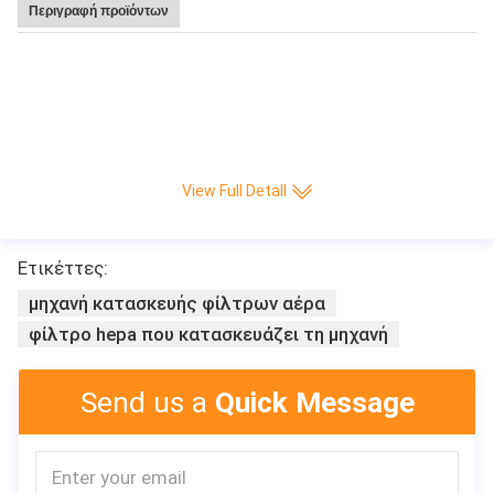
Περιγραφή προϊόντων
Καυτή υψηλή ταχύτητα 220 πώλησης Leitai πτυχή/ελάχιστη CNC πλήρης-αυ
τόματη μηχανή παραγωγής εγγράφου μαχαιριών πτυχώνοντας
View Full Detall
Ετικέττες:
μηχανή κατασκευής φίλτρων αέρα
φίλτρο hepa που κατασκευάζει τη μηχανή
Send us a
Quick Message