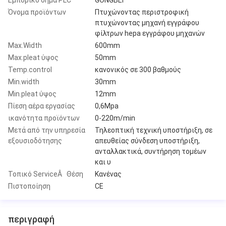
Όνομα προϊόντων
Πτυχώνοντας περιστροφική
πτυχώνοντας μηχανή εγγράφου
φίλτρων hepa εγγράφου μηχανών
Max.Width
600mm
Max.pleat ύψος
50mm
Temp.control
κανονικός σε 300 βαθμούς
Min.width
30mm
Min.pleat ύψος
12mm
Πίεση αέρα εργασίας
0,6Mpa
ικανότητα προϊόντων
0-220m/min
Μετά από την υπηρεσία
Τηλεοπτική τεχνική υποστήριξη, σε
εξουσιοδότησης
απευθείας σύνδεση υποστήριξη,
ανταλλακτικά, συντήρηση τομέων
και υ
Τοπικό ServiceÂ Θέση
Κανένας
Πιστοποίηση
CE
περιγραφή