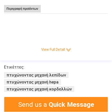
Περιγραφή προϊόντων
Καυτή υψηλή ταχύτητα 220 πώλησης Leitai πτυχή/ελάχιστη CNC πλήρης-αυ
τόματη μηχανή παραγωγής εγγράφου μαχαιριών πτυχώνοντας
View Full Detall
Ετικέττες:
πτυχώνοντας μηχανή λεπίδων
πτυχώνοντας μηχανή hepa
πτυχώνοντας μηχανή κορδελλών
Send us a
Quick Message