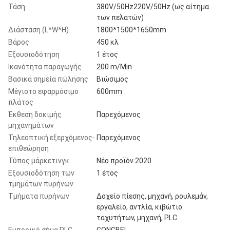
Τάση
380V/50Hz220V/50Hz (ως αίτημα
των πελατών)
Διάσταση (L*W*H)
1800*1500*1650mm
Βάρος
450 κλ
Εξουσιοδότηση
1 έτος
Ικανότητα παραγωγής
200 m/Min
Βασικά σημεία πώλησης
Βιώσιμος
Μέγιστο εφαρμόσιμο
600mm
πλάτος
Έκθεση δοκιμής
Παρεχόμενος
μηχανημάτων
Τηλεοπτική εξερχόμενος-
Παρεχόμενος
επιθεώρηση
Τύπος μάρκετινγκ
Νέο προϊόν 2020
Εξουσιοδότηση των
1 έτος
τμημάτων πυρήνων
Τμήματα πυρήνων
Δοχείο πίεσης, μηχανή, ρουλεμάν,
εργαλείο, αντλία, κιβώτιο
ταχυτήτων, μηχανή, PLC
Εμπορικό σήμα PLC
GONGBEI