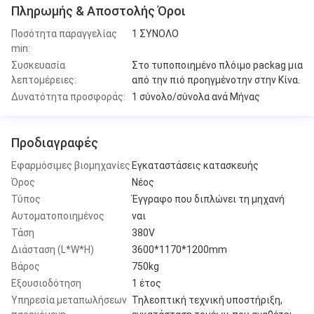
Πληρωμής & Αποστολής Όροι
Ποσότητα παραγγελίας
1 ΣΥΝΟΛΟ
min:
Συσκευασία
Στο τυποποιημένο πλόιμο packag μια
λεπτομέρειες:
από την πιό προηγμένοτην στην Κίνα.
Δυνατότητα προσφοράς:
1 σύνολο/σύνολα ανά Μήνας
Προδιαγραφές
Εφαρμόσιμες βιομηχανίες
Εγκαταστάσεις κατασκευής
Όρος
Νέος
Τύπος
Έγγραφο που διπλώνει τη μηχανή
Αυτοματοποιημένος
ναι
Τάση
380V
Διάσταση (L*W*H)
3600*1170*1200mm
Βάρος
750kg
Εξουσιοδότηση
1 έτος
Υπηρεσία μεταπωλήσεων
Τηλεοπτική τεχνική υποστήριξη,