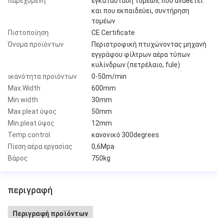
παρεχόμενη
εγκατάσταση τομέων, που αναθέτει
και που εκπαιδεύει, συντήρηση
τομέων
Πιστοποίηση
CE Certificate
Όνομα προϊόντων
Περιστροφική πτυχώνοντας μηχανή
εγγράφου φίλτρων αέρα τύπων
κυλίνδρων (πετρέλαιο, fule)
ικανότητα προϊόντων
0-50m/min
Max.Width
600mm
Min.width
30mm
Max.pleat ύψος
50mm
Min.pleat ύψος
12mm
Temp.control
κανονικό 300degrees
Πίεση αέρα εργασίας
0,6Mpa
Βάρος
750kg
περιγραφή
Περιγραφή προϊόντων