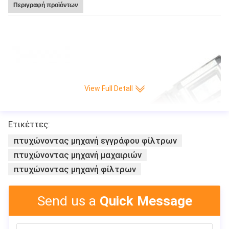
Περιγραφή προϊόντων
Καυτή υψηλή ταχύτητα 220 πώλησης Leitai πτυχή/ελάχιστη CNC πλήρης-αυ
τόματη μηχανή παραγωγής εγγράφου μαχαιριών πτυχώνοντας
View Full Detall
Ετικέττες:
πτυχώνοντας μηχανή εγγράφου φίλτρων
πτυχώνοντας μηχανή μαχαιριών
πτυχώνοντας μηχανή φίλτρων
Send us a
Quick Message