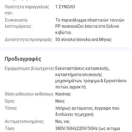
Ποσότητα παραγγελίας
1 ΣΥΝΟΛΟ
min:
Συσκευασία
Το περικάλυμμα πλαστικών ταινιών
λεπτομέρειες:
PP συσκευάζει έπειτα στο ξύλινο
κιβώτιο.
Δυνατότητα προσφοράς:
50 σύνολο/σύνολα ανά Μήνας
Προδιαγραφές
Εφαρμόσιμες βιομηχανίες
Εγκαταστάσεις κατασκευής,
καταστήματα επισκευής
μηχανημάτων, τρόφιμα & Εργοστάσιο
ποτών, αγροκτή
Θέση αιθουσών εκθέσεως
Κανένας
Όρος
Νέος
Τύπος
πλήρως αυτόματος, έγγραφο που
διπλώνει τη μηχανή
Αυτοματοποιημένος
Ναι, ναι
Τάση
380V/50Hz220V/50Hz (ως αίτημα