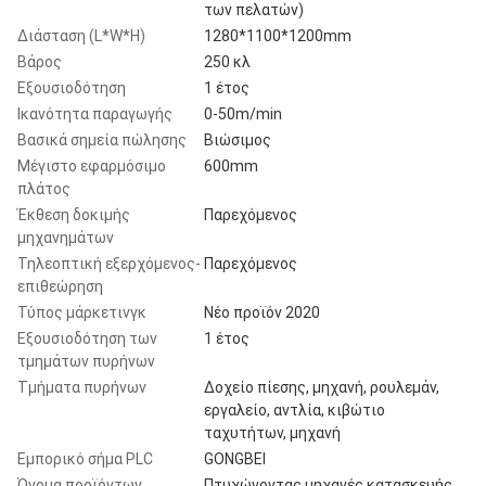
των πελατών)
Διάσταση (L*W*H)
1280*1100*1200mm
Βάρος
250 κλ
Εξουσιοδότηση
1 έτος
Ικανότητα παραγωγής
0-50m/min
Βασικά σημεία πώλησης
Βιώσιμος
Μέγιστο εφαρμόσιμο
600mm
πλάτος
Έκθεση δοκιμής
Παρεχόμενος
μηχανημάτων
Τηλεοπτική εξερχόμενος-
Παρεχόμενος
επιθεώρηση
Τύπος μάρκετινγκ
Νέο προϊόν 2020
Εξουσιοδότηση των
1 έτος
τμημάτων πυρήνων
Τμήματα πυρήνων
Δοχείο πίεσης, μηχανή, ρουλεμάν,
εργαλείο, αντλία, κιβώτιο
ταχυτήτων, μηχανή
Εμπορικό σήμα PLC
GONGBEI
Όνομα προϊόντων
Πτυχώνοντας μηχανές κατασκευής