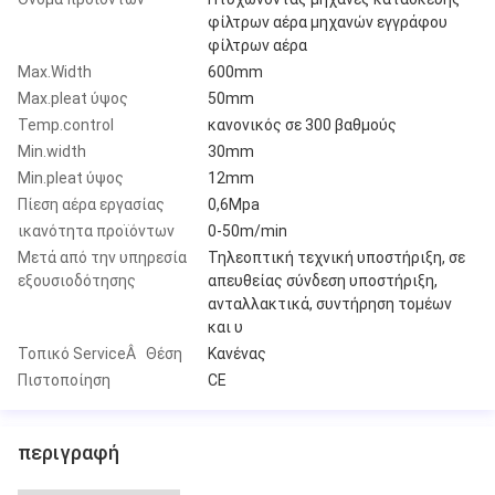
φίλτρων αέρα μηχανών εγγράφου
φίλτρων αέρα
Max.Width
600mm
Max.pleat ύψος
50mm
Temp.control
κανονικός σε 300 βαθμούς
Min.width
30mm
Min.pleat ύψος
12mm
Πίεση αέρα εργασίας
0,6Mpa
ικανότητα προϊόντων
0-50m/min
Μετά από την υπηρεσία
Τηλεοπτική τεχνική υποστήριξη, σε
εξουσιοδότησης
απευθείας σύνδεση υποστήριξη,
ανταλλακτικά, συντήρηση τομέων
και υ
Τοπικό ServiceÂ Θέση
Κανένας
Πιστοποίηση
CE
περιγραφή