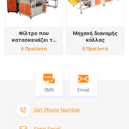
Φίλτρο που
Μηχανή διανομής
κατασκευάζει τη
κόλλας
μηχανή
6 Προϊόντα
8 Προϊόντα
SMS
Email
Get Phone Number
Send Email