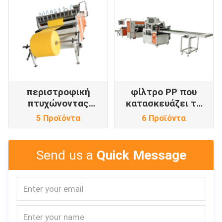
περιστροφική
φίλτρο PP που
πτυχώνοντας
κατασκευάζει τη
μηχανή
μηχανή
5 Προϊόντα
6 Προϊόντα
Send us a
Quick Message