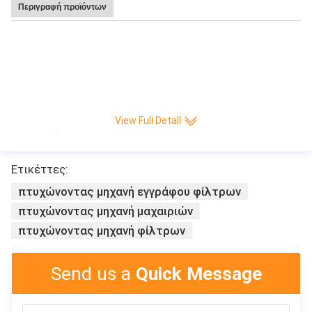
Περιγραφή προϊόντων
Καυτή υψηλή ταχύτητα 220 πώλησης Leitai πτυχή/ελάχιστη CNC πλήρης-αυ
τόματη μηχανή παραγωγής εγγράφου μαχαιριών πτυχώνοντας
View Full Detall
Ετικέττες:
πτυχώνοντας μηχανή εγγράφου φίλτρων
πτυχώνοντας μηχανή μαχαιριών
πτυχώνοντας μηχανή φίλτρων
Send us a
Quick Message