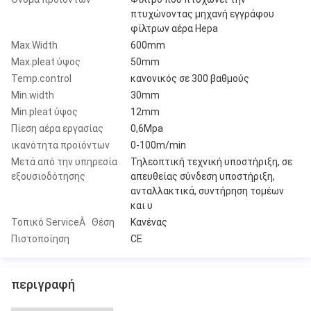
πτυχώνοντας μηχανή εγγράφου
φίλτρων αέρα Hepa
Max.Width
600mm
Max.pleat ύψος
50mm
Temp.control
κανονικός σε 300 βαθμούς
Min.width
30mm
Min.pleat ύψος
12mm
Πίεση αέρα εργασίας
0,6Mpa
ικανότητα προϊόντων
0-100m/min
Μετά από την υπηρεσία
Τηλεοπτική τεχνική υποστήριξη, σε
εξουσιοδότησης
απευθείας σύνδεση υποστήριξη,
ανταλλακτικά, συντήρηση τομέων
και υ
Τοπικό ServiceÂ Θέση
Κανένας
Πιστοποίηση
CE
περιγραφή