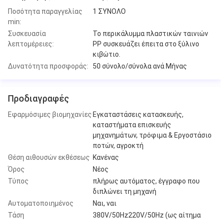
Ποσότητα παραγγελίας
1 ΣΥΝΟΛΟ
min:
Συσκευασία
Το περικάλυμμα πλαστικών ταινιών
λεπτομέρειες:
PP συσκευάζει έπειτα στο ξύλινο
κιβώτιο.
Δυνατότητα προσφοράς:
50 σύνολο/σύνολα ανά Μήνας
Προδιαγραφές
Εφαρμόσιμες βιομηχανίες
Εγκαταστάσεις κατασκευής,
καταστήματα επισκευής
μηχανημάτων, τρόφιμα & Εργοστάσιο
ποτών, αγροκτή
Θέση αιθουσών εκθέσεως
Κανένας
Όρος
Νέος
Τύπος
πλήρως αυτόματος, έγγραφο που
διπλώνει τη μηχανή
Αυτοματοποιημένος
Ναι, ναι
Τάση
380V/50Hz220V/50Hz (ως αίτημα