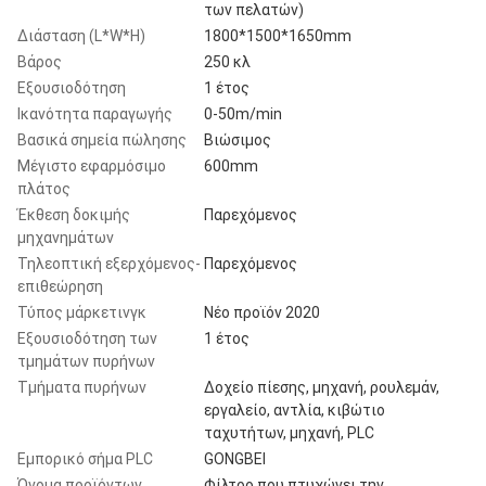
των πελατών)
Διάσταση (L*W*H)
1800*1500*1650mm
Βάρος
250 κλ
Εξουσιοδότηση
1 έτος
Ικανότητα παραγωγής
0-50m/min
Βασικά σημεία πώλησης
Βιώσιμος
Μέγιστο εφαρμόσιμο
600mm
πλάτος
Έκθεση δοκιμής
Παρεχόμενος
μηχανημάτων
Τηλεοπτική εξερχόμενος-
Παρεχόμενος
επιθεώρηση
Τύπος μάρκετινγκ
Νέο προϊόν 2020
Εξουσιοδότηση των
1 έτος
τμημάτων πυρήνων
Τμήματα πυρήνων
Δοχείο πίεσης, μηχανή, ρουλεμάν,
εργαλείο, αντλία, κιβώτιο
ταχυτήτων, μηχανή, PLC
Εμπορικό σήμα PLC
GONGBEI
Όνομα προϊόντων
Φίλτρο που πτυχώνει την