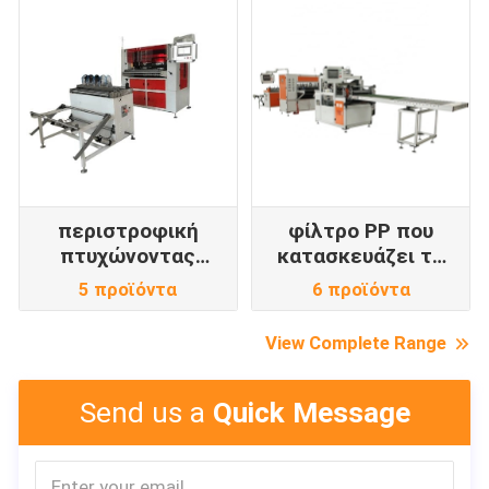
περιστροφική
φίλτρο PP που
πτυχώνοντας
κατασκευάζει τη
μηχανή
μηχανή
5 προϊόντα
6 προϊόντα
View Complete Range
Send us a
Quick Message