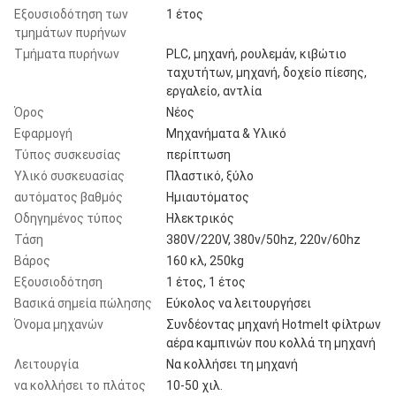
Εξουσιοδότηση των
1 έτος
τμημάτων πυρήνων
Τμήματα πυρήνων
PLC, μηχανή, ρουλεμάν, κιβώτιο
ταχυτήτων, μηχανή, δοχείο πίεσης,
εργαλείο, αντλία
Όρος
Νέος
Εφαρμογή
Μηχανήματα & Υλικό
Τύπος συσκευσίας
περίπτωση
Υλικό συσκευασίας
Πλαστικό, ξύλο
αυτόματος βαθμός
Ημιαυτόματος
Οδηγημένος τύπος
Ηλεκτρικός
Τάση
380V/220V, 380v/50hz, 220v/60hz
Βάρος
160 κλ, 250kg
Εξουσιοδότηση
1 έτος, 1 έτος
Βασικά σημεία πώλησης
Εύκολος να λειτουργήσει
Όνομα μηχανών
Συνδέοντας μηχανή Hotmelt φίλτρων
αέρα καμπινών που κολλά τη μηχανή
Λειτουργία
Να κολλήσει τη μηχανή
να κολλήσει το πλάτος
10-50 χιλ.