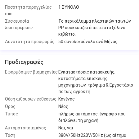
Ποσότητα παραγγελίας
1 ΣΥΝΟΛΟ
min:
Συσκευασία
Το περικάλυμμα πλαστικών ταινιών
λεπτομέρειες:
PP συσκευάζει έπειτα στο ξύλινο
κιβώτιο.
Δυνατότητα προσφοράς:
50 σύνολο/σύνολα ανά Μήνας
Προδιαγραφές
Εφαρμόσιμες βιομηχανίες
Εγκαταστάσεις κατασκευής,
καταστήματα επισκευής
μηχανημάτων, τρόφιμα & Εργοστάσιο
ποτών, αγροκτή
Θέση αιθουσών εκθέσεως
Κανένας
Όρος
Νέος
Τύπος
πλήρως αυτόματος, έγγραφο που
διπλώνει τη μηχανή
Αυτοματοποιημένος
Ναι, ναι
Τάση
380V/50Hz220V/50Hz (ως αίτημα