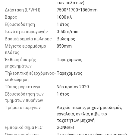
των πελατών)
Διάσταση (L*W*H)
7500*1700*1860mm
Βάρος
1000 κλ
Εξουσιοδότηση
1 έτος
Ικανότητα παραγωγής
0-50m/min
Βασικά σημεία πώλησης
Βιώσιμος
Μέγιστο εφαρμόσιμο
850mm
πλάτος
Έκθεση δοκιμής
Παρεχόμενος
μηχανημάτων
Τηλεοπτική εξερχόμενος-
Παρεχόμενος
επιθεώρηση
Τύπος μάρκετινγκ
Νέο προϊόν 2020
Εξουσιοδότηση των
1 έτος
τμημάτων πυρήνων
Τμήματα πυρήνων
Δοχείο πίεσης, μηχανή, ρουλεμάν,
εργαλείο, αντλία, κιβώτιο
ταχυτήτων, μηχανή
Εμπορικό σήμα PLC
GONGBEI
Όνομα προϊόντων
Πτυχώνοντας πτυχώνοντας μηχανή