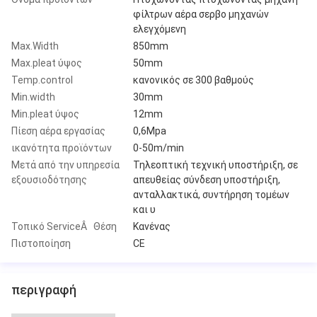
φίλτρων αέρα σερβο μηχανών
ελεγχόμενη
Max.Width
850mm
Max.pleat ύψος
50mm
Temp.control
κανονικός σε 300 βαθμούς
Min.width
30mm
Min.pleat ύψος
12mm
Πίεση αέρα εργασίας
0,6Mpa
ικανότητα προϊόντων
0-50m/min
Μετά από την υπηρεσία
Τηλεοπτική τεχνική υποστήριξη, σε
εξουσιοδότησης
απευθείας σύνδεση υποστήριξη,
ανταλλακτικά, συντήρηση τομέων
και υ
Τοπικό ServiceÂ Θέση
Κανένας
Πιστοποίηση
CE
περιγραφή