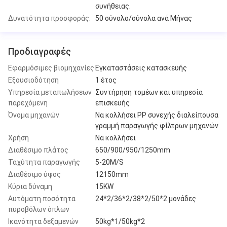
συνήθειας.
Δυνατότητα προσφοράς:
50 σύνολο/σύνολα ανά Μήνας
Προδιαγραφές
Εφαρμόσιμες βιομηχανίες
Εγκαταστάσεις κατασκευής
Εξουσιοδότηση
1 έτος
Υπηρεσία μεταπωλήσεων
Συντήρηση τομέων και υπηρεσία
παρεχόμενη
επισκευής
Όνομα μηχανών
Να κολλήσει PP συνεχής διαλείπουσα
γραμμή παραγωγής φίλτρων μηχανών
Χρήση
Να κολλήσει
Διαθέσιμο πλάτος
650/900/950/1250mm
Ταχύτητα παραγωγής
5-20M/S
Διαθέσιμο ύψος
12150mm
Κύρια δύναμη
15KW
Αυτόματη ποσότητα
24*2/36*2/38*2/50*2 μονάδες
πυροβόλων όπλων
Ικανότητα δεξαμενών
50kg*1/50kg*2